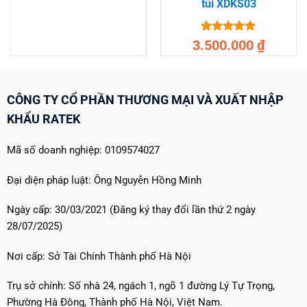
túi XDKS03
Được xếp
3.500.000
₫
hạng
5
5
sao
CÔNG TY CỔ PHẦN THƯƠNG MẠI VÀ XUẤT NHẬP
KHẨU RATEK
Mã số doanh nghiệp: 0109574027
Đại diện pháp luật: Ông Nguyễn Hồng Minh
Ngày cấp: 30/03/2021 (Đăng ký thay đổi lần thứ 2 ngày
28/07/2025)
Nơi cấp: Sở Tài Chính Thành phố Hà Nội
Trụ sở chính: Số nhà 24, ngách 1, ngõ 1 đường Lý Tự Trọng,
Phường Hà Đông, Thành phố Hà Nội, Việt Nam.