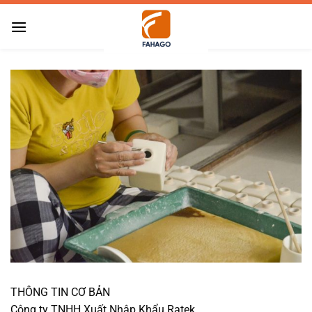
Bỏ
qua
nội
dung
THÔNG TIN CƠ BẢN
Công ty TNHH Xuất Nhập Khẩu Ratek