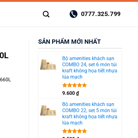
0777.325.799
SẢN PHẨM MỚI NHẤT
0L
Bộ amenities khách sạn
COMBO 24, set 6 món túi
kraft không họa tiết nhựa
lúa mạch
 660L
Được xếp
9.600
₫
hạng
5.00
5 sao
Bộ amenities khách sạn
COMBO 22, set 5 món túi
kraft không họa tiết nhựa
lúa mạch