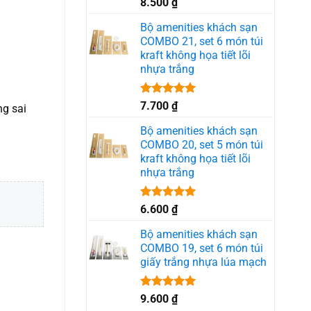
Được xếp
8.500
₫
hạng
5.00
5 sao
Bộ amenities khách sạn
COMBO 21, set 6 món túi
kraft không họa tiết lõi
nhựa trắng
Được xếp
7.700
₫
ng sai
hạng
5.00
5 sao
Bộ amenities khách sạn
COMBO 20, set 5 món túi
kraft không họa tiết lõi
nhựa trắng
Được xếp
6.600
₫
hạng
5.00
5 sao
Bộ amenities khách sạn
COMBO 19, set 6 món túi
giấy trắng nhựa lúa mạch
Được xếp
9.600
₫
hạng
5.00