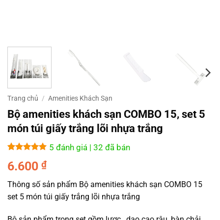
Trang chủ
/
Amenities Khách Sạn
Bộ amenities khách sạn COMBO 15, set 5
món túi giấy trắng lõi nhựa trắng
5 đánh giá
| 32 đã bán
5
5
trên 5
6.600
₫
dựa trên
đánh giá
Thông số sản phẩm Bộ amenities khách sạn COMBO 15
set 5 món túi giấy trắng lõi nhựa trắng
Bộ sản phẩm trong set gồm lược , dao cạo râu, bàn chải ,