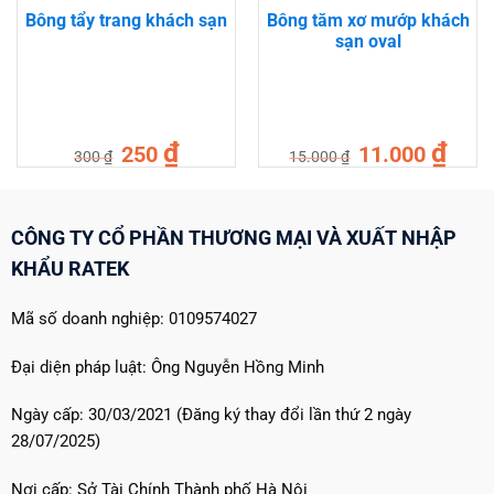
Bông tẩy trang khách sạn
Bông tăm xơ mướp khách
sạn oval
Giá
Giá
Giá
Giá
₫
₫
250
11.000
300
₫
15.000
₫
gốc
hiện
gốc
hiện
là:
tại
là:
tại
300 ₫.
là:
15.000 ₫.
là:
250 ₫.
11.000
CÔNG TY CỔ PHẦN THƯƠNG MẠI VÀ XUẤT NHẬP
KHẨU RATEK
Mã số doanh nghiệp: 0109574027
Đại diện pháp luật: Ông Nguyễn Hồng Minh
Ngày cấp: 30/03/2021 (Đăng ký thay đổi lần thứ 2 ngày
28/07/2025)
Nơi cấp: Sở Tài Chính Thành phố Hà Nội