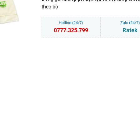
theo bộ
Hotline (24/7)
Zalo (24/7)
0777.325.799
Ratek
Túi vệ sinh khách sạn số lượng
THÊM VÀO GIỎ HÀNG