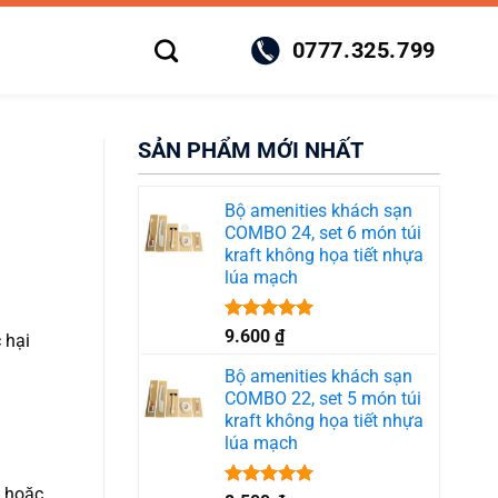
0777.325.799
SẢN PHẨM MỚI NHẤT
Bộ amenities khách sạn
COMBO 24, set 6 món túi
kraft không họa tiết nhựa
lúa mạch
Được xếp
9.600
₫
 hại
hạng
5.00
5 sao
Bộ amenities khách sạn
COMBO 22, set 5 món túi
kraft không họa tiết nhựa
lúa mạch
c hoặc