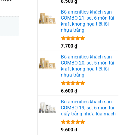
Được xếp
8.500
₫
hạng
5.00
5 sao
Bộ amenities khách sạn
COMBO 21, set 6 món túi
kraft không họa tiết lõi
nhựa trắng
Được xếp
7.700
₫
hạng
5.00
5 sao
Bộ amenities khách sạn
COMBO 20, set 5 món túi
kraft không họa tiết lõi
nhựa trắng
Được xếp
6.600
₫
hạng
5.00
5 sao
Bộ amenities khách sạn
COMBO 19, set 6 món túi
giấy trắng nhựa lúa mạch
Được xếp
9.600
₫
hạng
5.00