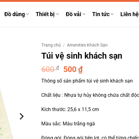
Đồ dùng
Thiết bị
Đồ vải
Tin tức
Liên hệ
Trang chủ
/
Amenities Khách Sạn
Túi vệ sinh khách sạn
Giá
Giá
600
₫
500
₫
gốc
hiện
Thông số sản phẩm túi vệ sinh khách sạn
là:
tại
600 ₫.
là:
Chất liệu : Nhựa tự hủy không chứa chất độc
500 ₫.
Kích thước: 25,6 x 11,5 cm
Màu sắc: Màu trắng ngà
Đóng gói: Đóng gói tiện lợi, có thể từng chiế