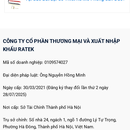
Hàng
Thẻ
luận
Không
Đầu
Treo
ở
có
Cho
Khách
Lông
bình
Trải
Sạn:
Vũ
luận
Nghiệm
Tạo
Nhân
ở
Thượng
Ấn
Tạo
Tại
Lưu!
Tượng
Là
Sao
Đầu
Gì?
Bút
Tiên
Tại
Lại
Hoàn
Sao
Có
CÔNG TY CỔ PHẦN THƯƠNG MẠI VÀ XUẤT NHẬP
Hảo
Lại
Thiết
Được
Kế
KHẨU RATEK
Sử
Mô
Dụng
Phỏng
Làm
Cán
Chất
Dao?
Mã số doanh nghiệp: 0109574027
Liệu
Cho
Gối
Đại diện pháp luật: Ông Nguyễn Hồng Minh
Khách
Sạn?
Ngày cấp: 30/03/2021 (Đăng ký thay đổi lần thứ 2 ngày
28/07/2025)
Nơi cấp: Sở Tài Chính Thành phố Hà Nội
Trụ sở chính: Số nhà 24, ngách 1, ngõ 1 đường Lý Tự Trọng,
Phường Hà Đông, Thành phố Hà Nội, Việt Nam.