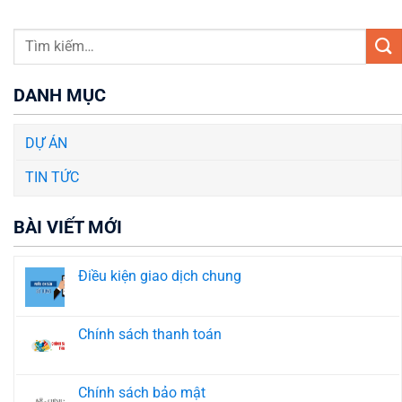
DANH MỤC
DỰ ÁN
TIN TỨC
BÀI VIẾT MỚI
Điều kiện giao dịch chung
Không
có
bình
luận
Chính sách thanh toán
ở
Điều
Không
kiện
có
giao
bình
dịch
luận
Chính sách bảo mật
chung
ở