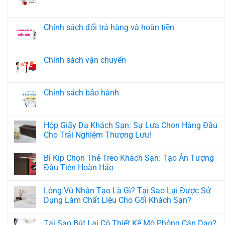
Chính
Không
sách
có
thanh
bình
toán
luận
Chính sách đổi trả hàng và hoàn tiền
ở
Chính
Không
sách
có
bảo
bình
mật
luận
Chính sách vận chuyển
ở
Chính
Không
sách
có
đổi
bình
trả
luận
Chính sách bảo hành
hàng
ở
và
Chính
Không
hoàn
sách
có
tiền
vận
bình
chuyển
luận
Hộp Giấy Da Khách Sạn: Sự Lựa Chọn Hàng Đầu
ở
Cho Trải Nghiệm Thượng Lưu!
Chính
sách
Không
bảo
có
hành
Bí Kíp Chọn Thẻ Treo Khách Sạn: Tạo Ấn Tượng
bình
luận
Đầu Tiên Hoàn Hảo
ở
Hộp
Không
Giấy
có
Lông Vũ Nhân Tạo Là Gì? Tại Sao Lại Được Sử
Da
bình
Khách
luận
Dụng Làm Chất Liệu Cho Gối Khách Sạn?
Sạn:
ở
Sự
Bí
Không
Lựa
Kíp
có
Tại Sao Bút Lại Có Thiết Kế Mô Phỏng Cán Dao?
Chọn
Chọn
bình