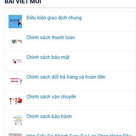
BÀI VIẾT MỚI
Điều kiện giao dịch chung
Không
có
bình
luận
Chính sách thanh toán
ở
Điều
Không
kiện
có
giao
bình
dịch
luận
Chính sách bảo mật
chung
ở
Chính
Không
sách
có
thanh
bình
toán
luận
Chính sách đổi trả hàng và hoàn tiền
ở
Chính
Không
sách
có
bảo
bình
mật
luận
Chính sách vận chuyển
ở
Chính
Không
sách
có
đổi
bình
trả
luận
Chính sách bảo hành
hàng
ở
và
Chính
Không
hoàn
sách
có
tiền
vận
bình
chuyển
luận