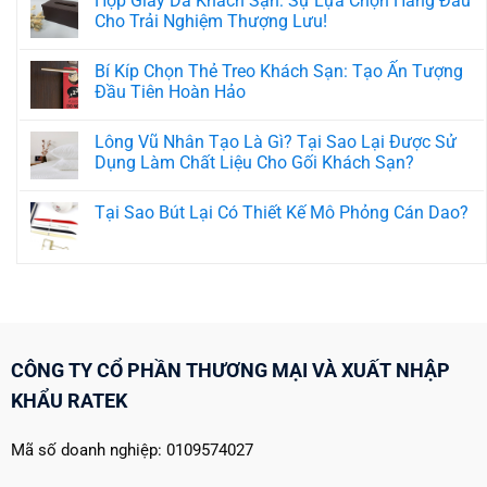
Hộp Giấy Da Khách Sạn: Sự Lựa Chọn Hàng Đầu
ở
Cho Trải Nghiệm Thượng Lưu!
Chính
sách
Không
bảo
có
hành
Bí Kíp Chọn Thẻ Treo Khách Sạn: Tạo Ấn Tượng
bình
luận
Đầu Tiên Hoàn Hảo
ở
Hộp
Không
Giấy
có
Lông Vũ Nhân Tạo Là Gì? Tại Sao Lại Được Sử
Da
bình
Khách
luận
Dụng Làm Chất Liệu Cho Gối Khách Sạn?
Sạn:
ở
Sự
Bí
Không
Lựa
Kíp
có
Tại Sao Bút Lại Có Thiết Kế Mô Phỏng Cán Dao?
Chọn
Chọn
bình
Hàng
Thẻ
luận
Không
Đầu
Treo
ở
có
Cho
Khách
Lông
bình
Trải
Sạn:
Vũ
luận
Nghiệm
Tạo
Nhân
ở
Thượng
Ấn
Tạo
Tại
Lưu!
Tượng
Là
Sao
Đầu
Gì?
Bút
Tiên
Tại
Lại
Hoàn
Sao
Có
CÔNG TY CỔ PHẦN THƯƠNG MẠI VÀ XUẤT NHẬP
Hảo
Lại
Thiết
Được
Kế
KHẨU RATEK
Sử
Mô
Dụng
Phỏng
Làm
Cán
Chất
Dao?
Mã số doanh nghiệp: 0109574027
Liệu
Cho
Gối