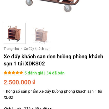
Trang chủ
/
Xe đẩy khách sạn
Xe đẩy khách sạn dọn buồng phòng khách
sạn 1 túi XDKS02
5 đánh giá
| 34 đã bán
5
5
trên 5
2.500.000
₫
dựa trên
đánh giá
Thông số sản phẩm Xe đẩy buồng phòng khách sạn 1 túi
XD02
Kích thước: 116 x 95 x 46 cm