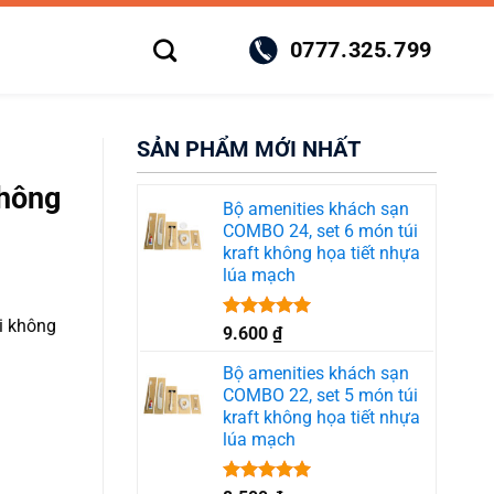
0777.325.799
SẢN PHẨM MỚI NHẤT
không
Bộ amenities khách sạn
COMBO 24, set 6 món túi
kraft không họa tiết nhựa
lúa mạch
i không
Được xếp
9.600
₫
hạng
5.00
5 sao
Bộ amenities khách sạn
COMBO 22, set 5 món túi
kraft không họa tiết nhựa
lúa mạch