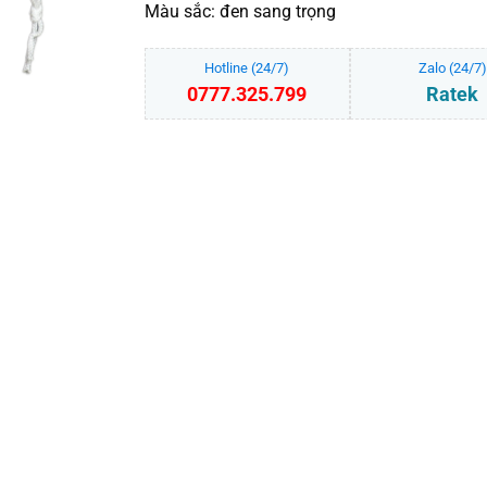
Màu sắc: đen sang trọng
Hotline (24/7)
Zalo (24/7)
0777.325.799
Ratek
Túi giặt là khách sạn vải không dệt số lượng
THÊM VÀO GIỎ HÀNG