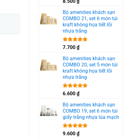
Được xếp
8.500
₫
hạng
5.00
5 sao
Bộ amenities khách sạn
COMBO 21, set 6 món túi
kraft không họa tiết lõi
nhựa trắng
Được xếp
7.700
₫
hạng
5.00
5 sao
Bộ amenities khách sạn
COMBO 20, set 5 món túi
kraft không họa tiết lõi
nhựa trắng
Được xếp
6.600
₫
hạng
5.00
5 sao
Bộ amenities khách sạn
COMBO 19, set 6 món túi
giấy trắng nhựa lúa mạch
Được xếp
9.600
₫
hạng
5.00