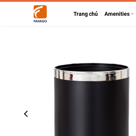
Bỏ
qua
Trang chủ
Amenities
nội
dung