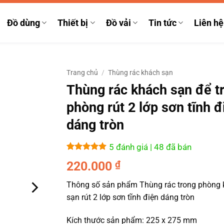
Đồ dùng
Thiết bị
Đồ vải
Tin tức
Liên hệ
Trang chủ
/
Thùng rác khách sạn
Thùng rác khách sạn để t
phòng rút 2 lớp sơn tĩnh đ
dáng tròn
5 đánh giá
| 48 đã bán
5
5
trên 5
220.000
₫
dựa trên
đánh giá
Thông số sản phẩm Thùng rác trong phòng
sạn rút 2 lớp sơn tĩnh điện dáng tròn
Kích thước sản phẩm: 225 x 275 mm