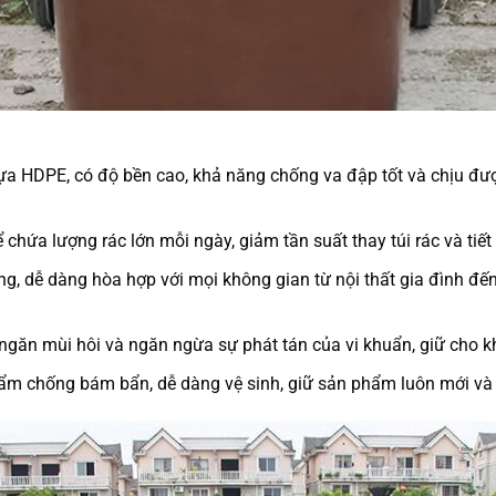
 HDPE, có độ bền cao, khả năng chống va đập tốt và chịu được
 chứa lượng rác lớn mỗi ngày, giảm tần suất thay túi rác và tiế
, dễ dàng hòa hợp với mọi không gian từ nội thất gia đình đến
ngăn mùi hôi và ngăn ngừa sự phát tán của vi khuẩn, giữ cho 
m chống bám bẩn, dễ dàng vệ sinh, giữ sản phẩm luôn mới và b