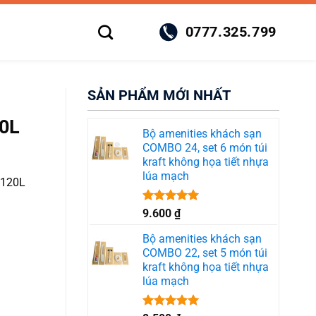
0777.325.799
SẢN PHẨM MỚI NHẤT
0L
Bộ amenities khách sạn
COMBO 24, set 6 món túi
kraft không họa tiết nhựa
lúa mạch
 120L
Được xếp
9.600
₫
hạng
5.00
5 sao
Bộ amenities khách sạn
COMBO 22, set 5 món túi
kraft không họa tiết nhựa
lúa mạch