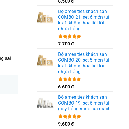
Được xếp
8.500
₫
hạng
5.00
5 sao
Bộ amenities khách sạn
COMBO 21, set 6 món túi
kraft không họa tiết lõi
nhựa trắng
Được xếp
7.700
₫
hạng
5.00
5 sao
Bộ amenities khách sạn
ng sai
COMBO 20, set 5 món túi
kraft không họa tiết lõi
nhựa trắng
Được xếp
6.600
₫
hạng
5.00
5 sao
Bộ amenities khách sạn
COMBO 19, set 6 món túi
giấy trắng nhựa lúa mạch
Được xếp
9.600
₫
hạng
5.00