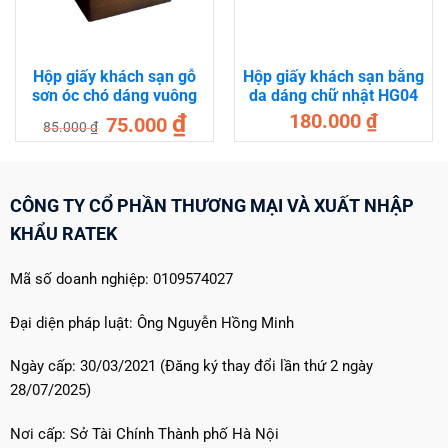
Hộp giấy khách sạn gỗ
Hộp giấy khách sạn bằng
sơn óc chó dáng vuông
da dáng chữ nhật HG04
Giá
Giá
₫
180.000
₫
75.000
85.000
₫
gốc
hiện
là:
tại
85.000 ₫.
là:
00 ₫.
75.000 ₫.
CÔNG TY CỔ PHẦN THƯƠNG MẠI VÀ XUẤT NHẬP
KHẨU RATEK
Mã số doanh nghiệp: 0109574027
Đại diện pháp luật: Ông Nguyễn Hồng Minh
Ngày cấp: 30/03/2021 (Đăng ký thay đổi lần thứ 2 ngày
28/07/2025)
Nơi cấp: Sở Tài Chính Thành phố Hà Nội