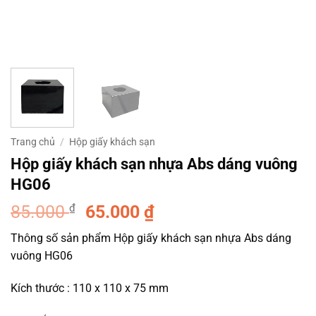
Trang chủ
/
Hộp giấy khách sạn
Hộp giấy khách sạn nhựa Abs dáng vuông
HG06
Giá
Giá
85.000
₫
65.000
₫
gốc
hiện
Thông số sản phẩm Hộp giấy khách sạn nhựa Abs dáng
là:
tại
vuông HG06
85.000 ₫.
là:
65.000 ₫.
Kích thước : 110 x 110 x 75 mm