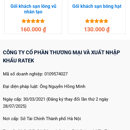
Gối khách sạn lông vũ
Gối khách sạn bông hạt
nhân tạo
Được xếp
Được xếp
160.000
₫
130.000
₫
hạng
5
5
hạng
5
5
sao
sao
CÔNG TY CỔ PHẦN THƯƠNG MẠI VÀ XUẤT NHẬP
KHẨU RATEK
Mã số doanh nghiệp: 0109574027
Đại diện pháp luật: Ông Nguyễn Hồng Minh
Ngày cấp: 30/03/2021 (Đăng ký thay đổi lần thứ 2 ngày
28/07/2025)
Nơi cấp: Sở Tài Chính Thành phố Hà Nội