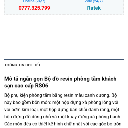
Hotline (24/7)
Zalo (24/7)
0777.325.799
Ratek
Bộ đồ resin phòng tắm khách sạn cao cấp RS06 số lượng
THÊM VÀO GIỎ HÀNG
THÔNG TIN CHI TIẾT
Mô tả ngắn gọn Bộ đồ resin phòng tắm khách
sạn cao cấp RS06
Bộ phụ kiện phòng tắm bằng resin màu xanh dương. Bộ
này bao gồm bốn món: một hộp đựng xà phòng lỏng với
vòi bơm kim loại, một hộp đựng bàn chải đánh răng, một
hộp đựng đồ dùng nhỏ và một khay đựng xà phòng bánh.
Các món đều có thiết kế hình chữ nhật với các góc bo tròn