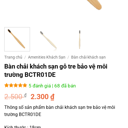
Trang chủ
/
Amenities Khách Sạn
/
Bàn chải khách sạn
Bàn chải khách sạn gỗ tre bảo vệ môi
trường BCTR01DE
5 đánh giá
| 68 đã bán
5
5
trên 5
Giá
Giá
2.500
₫
2.300
₫
dựa trên
đánh giá
gốc
hiện
Thông số sản phẩm bàn chải khách sạn tre bảo vệ môi
là:
tại
trường BCTR01DE
2.500 ₫.
là:
2.300 ₫.
Kích thước : 18cm