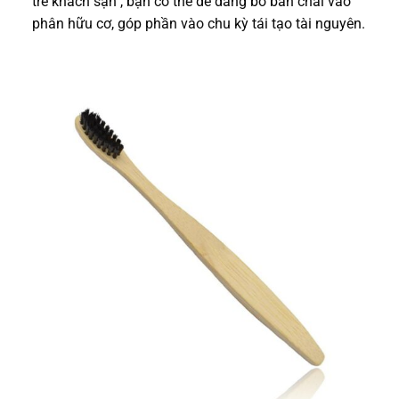
tre khách sạn , bạn có thể dễ dàng bỏ bàn chải vào
phân hữu cơ, góp phần vào chu kỳ tái tạo tài nguyên.