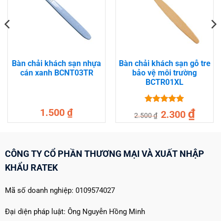
Bàn chải khách sạn nhựa
Bàn chải khách sạn gỗ tre
cán xanh BCNT03TR
bảo vệ môi trường
BCTR01XL
Được xếp
Giá
Giá
1.500
₫
₫
2.300
2.500
₫
gốc
hiện
hạng
5
5
là:
tại
sao
2.500 ₫.
là:
2.300 ₫.
CÔNG TY CỔ PHẦN THƯƠNG MẠI VÀ XUẤT NHẬP
KHẨU RATEK
Mã số doanh nghiệp: 0109574027
Đại diện pháp luật: Ông Nguyễn Hồng Minh