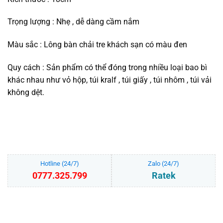
Trọng lượng : Nhẹ , dễ dàng cầm nắm
Màu sắc : Lông bàn chải tre khách sạn có màu đen
Quy cách : Sản phẩm có thể đóng trong nhiều loại bao bì
khác nhau như vỏ hộp, túi kralf , túi giấy , túi nhôm , túi vải
không dệt.
Hotline (24/7)
Zalo (24/7)
0777.325.799
Ratek
Bàn chải khách sạn gỗ tre bảo vệ môi trường BCTR01DE số lượng
THÊM VÀO GIỎ HÀNG